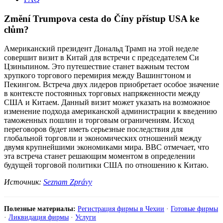
Změní Trumpova cesta do Číny přístup USA ke
clům?
Американский президент Дональд Трамп на этой неделе
совершит визит в Китай для встречи с председателем Си
Цзиньпином. Это путешествие станет важным тестом
хрупкого торгового перемирия между Вашингтоном и
Пекингом. Встреча двух лидеров приобретает особое значение
в контексте постоянных торговых напряженности между
США и Китаем. Данный визит может указать на возможное
изменение подхода американской администрации к введению
таможенных пошлин и торговым ограничениям. Исход
переговоров будет иметь серьезные последствия для
глобальной торговли и экономических отношений между
двумя крупнейшими экономиками мира. BBC отмечает, что
эта встреча станет решающим моментом в определении
будущей торговой политики США по отношению к Китаю.
Источник:
Seznam Zprávy
Полезные материалы:
Регистрация фирмы в Чехии
·
Готовые фирмы
·
Ликвидация фирмы
·
Услуги