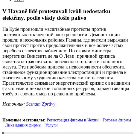
V Havaně lidé protestovali kvůli nedostatku
elektřiny, podle vlády došlo palivo
На Кубе произошли масштабные протесты против
постоянных отключений электроэнергии. Демонстрации
прошли в нескольких районах Гаваны, где жители выражали
свой протест против продолжительных и всё более частых
перебоев с электроснабжением. По словам министра
энергетики Винсента де ла О Леви, причиной кризиса
является острая нехватка дизельного топлива и топочного
мазута. Эта проблема привела к невозможности обеспечить
стабильное функционирование электростанций и привела к
значительному ухудшению качества жизни населения.
Правительство связывает энергетический кризис с внешними
факторами и нехваткой топливных ресурсов, однако гаванцы
требуют срочных мер по решению проблемы.
Источник:
Seznam Zprávy
Полезные материалы:
Регистрация фирмы в Чехии
·
Готовые фирмы
·
Ликвидация фирмы
·
Услуги