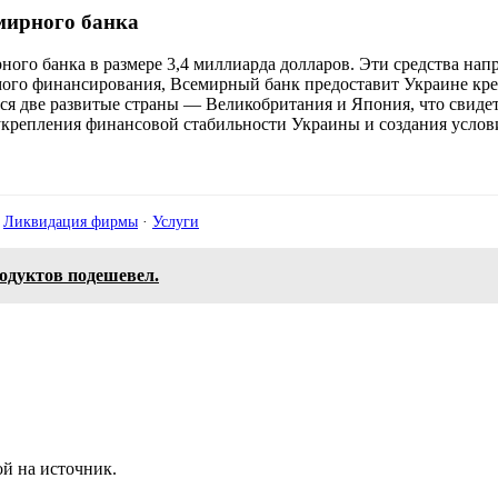
мирного банка
го банка в размере 3,4 миллиарда долларов. Эти средства нап
мого финансирования, Всемирный банк предоставит Украине кр
ются две развитые страны — Великобритания и Япония, что свид
 укрепления финансовой стабильности Украины и создания услов
·
Ликвидация фирмы
·
Услуги
одуктов подешевел.
й на источник.