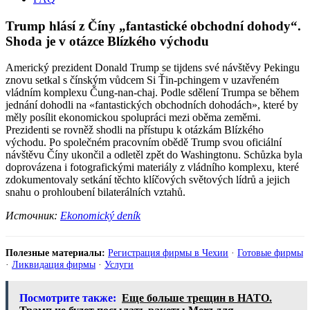
Trump hlásí z Číny „fantastické obchodní dohody“.
Shoda je v otázce Blízkého východu
Americký prezident Donald Trump se tijdens své návštěvy Pekingu
znovu setkal s čínským vůdcem Si Ťin-pchingem v uzavřeném
vládním komplexu Čung-nan-chaj. Podle sdělení Trumpa se během
jednání dohodli na «fantastických obchodních dohodách», které by
měly posílit ekonomickou spolupráci mezi oběma zeměmi.
Prezidenti se rovněž shodli na přístupu k otázkám Blízkého
východu. Po společném pracovním obědě Trump svou oficiální
návštěvu Číny ukončil a odletěl zpět do Washingtonu. Schůzka byla
doprovázena i fotografickými materiály z vládního komplexu, které
zdokumentovaly setkání těchto klíčových světových lídrů a jejich
snahu o prohloubení bilaterálních vztahů.
Источник:
Ekonomický deník
Полезные материалы:
Регистрация фирмы в Чехии
·
Готовые фирмы
·
Ликвидация фирмы
·
Услуги
Посмотрите также:
Еще больше трещин в НАТО.