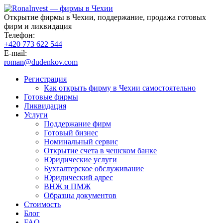
Открытие фирмы в Чехии, поддержание, продажа готовых
фирм и ликвидация
Телефон:
+420 773 622 544
E-mail:
roman@dudenkov.com
Регистрация
Как открыть фирму в Чехии самостоятельно
Готовые фирмы
Ликвидация
Услуги
Поддержание фирм
Готовый бизнес
Номинальный сервис
Открытие счета в чешском банке
Юридические услуги
Бухгалтерское обслуживание
Юридический адрес
ВНЖ и ПМЖ
Образцы документов
Стоимость
Блог
FAQ