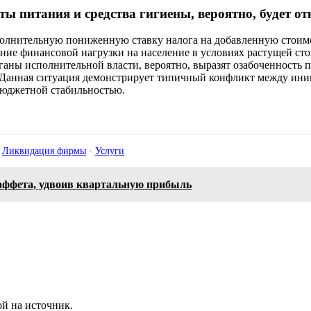
ы питания и средства гигиены, вероятно, будет о
олнительную пониженную ставку налога на добавленную стоимо
ние финансовой нагрузки на население в условиях растущей ст
ганы исполнительной власти, вероятно, выразят озабоченность
 Данная ситуация демонстрирует типичный конфликт между ин
бюджетной стабильностью.
·
Ликвидация фирмы
·
Услуги
Баффета, удвоив квартальную прибыль
й на источник.