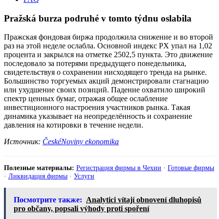
Pražská burza podruhé v tomto týdnu oslabila
Пражская фондовая биржа продолжила снижение и во второй
раз на этой неделе ослабла. Основной индекс PX упал на 1,02
процента и закрылся на отметке 2502,5 пункта. Это движение
последовало за потерями предыдущего понедельника,
свидетельствуя о сохранении нисходящего тренда на рынке.
Большинство торгуемых акций демонстрировали стагнацию
или ухудшение своих позиций. Падение охватило широкий
спектр ценных бумаг, отражая общее ослабление
инвестиционного настроения участников рынка. Такая
динамика указывает на неопределённость и сохранение
давления на котировки в течение недели.
Источник:
ČeskéNoviny ekonomika
Полезные материалы:
Регистрация фирмы в Чехии
·
Готовые фирмы
·
Ликвидация фирмы
·
Услуги
Посмотрите также:
Analytici vítají obnovení dluhopisů
pro občany, popsali výhody proti spoření