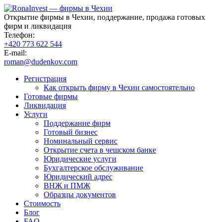
Открытие фирмы в Чехии, поддержание, продажа готовых
фирм и ликвидация
Телефон:
+420 773 622 544
E-mail:
roman@dudenkov.com
Регистрация
Как открыть фирму в Чехии самостоятельно
Готовые фирмы
Ликвидация
Услуги
Поддержание фирм
Готовый бизнес
Номинальный сервис
Открытие счета в чешском банке
Юридические услуги
Бухгалтерское обслуживание
Юридический адрес
ВНЖ и ПМЖ
Образцы документов
Стоимость
Блог
FAQ