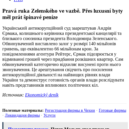
Pravá ruka Zelenského ve vazbě. Přes luxusní byty
měl prát špinavé peníze
Український антикорупційний суд заарештував Андрія
Єрмака, колишнього керівника президентської канцелярії та
близького союзника президента Володимира Зеленського.
Обвинувачений виставлено залог у розмірі 140 мільйонів
гривень, що еквівалентно 66 мільйонам крон. За
повідомленнями агентури Рейтерс, Єрмак підозрюється у
відмиванні грошей через придбання розкішних квартир. Сам
обвинувачений категорично відхиляє висунені проти нього
звинувачення. Це арештування свідчить про посилення
антикорупційної діяльності на найвищих рівнях влади
України та демонструє готовність органів влади розслідувати
навіть представників впливових політичних кіл.
Источник:
Ekonomický deník
Полезные материалы:
Регистрация фирмы в Чехии
·
Готовые фирмы
·
Ликвидация фирмы
·
Услуги