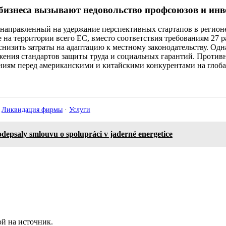
бизнеса вызывают недовольство профсоюзов и инв
, направленный на удержание перспективных стартапов в регио
а территории всего ЕС, вместо соответствия требованиям 27 р
низить затраты на адаптацию к местному законодательству. Одн
жения стандартов защиты труда и социальных гарантий. Против
ниям перед американскими и китайскими конкурентами на глоб
·
Ликвидация фирмы
·
Услуги
psaly smlouvu o spolupráci v jaderné energetice
й на источник.