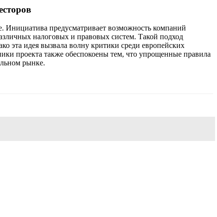
есторов
не. Инициатива предусматривает возможность компаний
азличных налоговых и правовых систем. Такой подход
ако эта идея вызвала волну критики среди европейских
ники проекта также обеспокоены тем, что упрощенные правила
альном рынке.