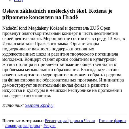
Oslava základních uměleckých škol. Kožená je
připomene koncertem na Hradě
Nadační fond Magdaleny Kožené и фестиваль ZUŠ Open
проведут благотворительный концерт в честь десятилетия
своей деятельности. Мероприятие состоится в среду, 13 мая, в
Испанском зале Пражского замка. Организаторы
подчеркивают важность поддержки основных
художественных школ и развития творческого потенциала
молодежи. Концерт станет ярким событием в культурной
жизни столицы и привлечет внимание общественности к
проблемам музыкального образования. Благодаря участию
известных артистов мероприятие поможет собрать средства
на финансирование образовательных программ. Инициатива
демонстрирует значительный вклад фонда в развитие
искусства и культуры в Чешской Республике на протяжении
последнего десятилетия.
Источник:
Seznam Zprávy
Полезные материалы:
Регистрация фирмы в Чехии
·
Готовые фирмы
·
Ликвидация фирмы
·
Услуги