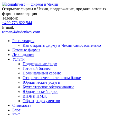
Открытие фирмы в Чехии, поддержание, продажа готовых
фирм и ликвидация
Телефон:
+420 773 622 544
E-mail:
roman@dudenkov.com
Регистрация
Как открыть фирму в Чехии самостоятельно
Готовые фирмы
Ликвидация
Услуги
Поддержание фирм
Готовый бизнес
Номинальный сервис
Открытие счета в чешском банке
Юридические услуги
Бухгалтерское обслуживание
Юридический адрес
ВНЖ и ПМЖ
Образцы документов
Стоимость
Блог
FAQ