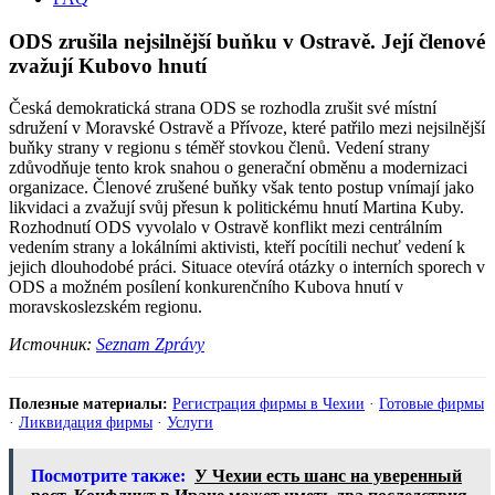
ODS zrušila nejsilnější buňku v Ostravě. Její členové
zvažují Kubovo hnutí
Česká demokratická strana ODS se rozhodla zrušit své místní
sdružení v Moravské Ostravě a Přívoze, které patřilo mezi nejsilnější
buňky strany v regionu s téměř stovkou členů. Vedení strany
zdůvodňuje tento krok snahou o generační obměnu a modernizaci
organizace. Členové zrušené buňky však tento postup vnímají jako
likvidaci a zvažují svůj přesun k politickému hnutí Martina Kuby.
Rozhodnutí ODS vyvolalo v Ostravě konflikt mezi centrálním
vedením strany a lokálními aktivisti, kteří pocítili nechuť vedení k
jejich dlouhodobé práci. Situace otevírá otázky o interních sporech v
ODS a možném posílení konkurenčního Kubova hnutí v
moravskoslezském regionu.
Источник:
Seznam Zprávy
Полезные материалы:
Регистрация фирмы в Чехии
·
Готовые фирмы
·
Ликвидация фирмы
·
Услуги
Посмотрите также:
У Чехии есть шанс на уверенный