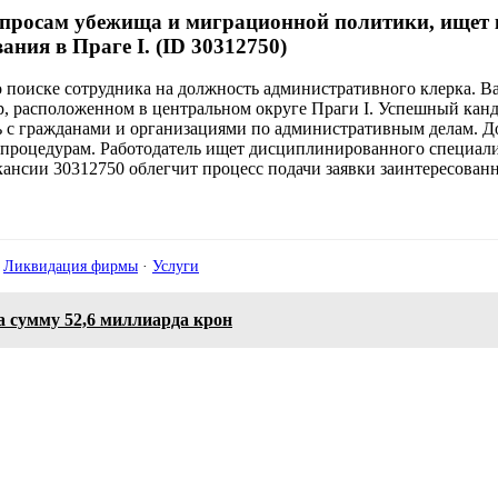
опросам убежища и миграционной политики, ищет 
ия в Праге I. (ID 30312750)
 поиске сотрудника на должность административного клерка. В
 расположенном в центральном округе Праги I. Успешный канди
 с гражданами и организациями по административным делам. До
 процедурам. Работодатель ищет дисциплинированного специали
ии 30312750 облегчит процесс подачи заявки заинтересованны
·
Ликвидация фирмы
·
Услуги
а сумму 52,6 миллиарда крон