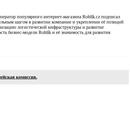
ператор популярного интернет-магазина Rohlík.cz подписал
тельным шагом в развитии компании и укреплении её позиций
рнизацию логистической инфраструктуры и развитие
ь бизнес-модели Rohlík и её значимость для развития
ейская комиссия.