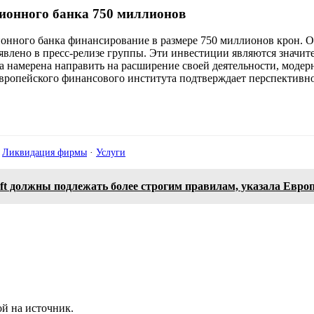
ционного банка 750 миллионов
онного банка финансирование в размере 750 миллионов крон. О
явлено в пресс-релизе группы. Эти инвестиции являются значи
а намерена направить на расширение своей деятельности, моде
ропейского финансового института подтверждает перспективност
·
Ликвидация фирмы
·
Услуги
t должны подлежать более строгим правилам, указала Европ
й на источник.