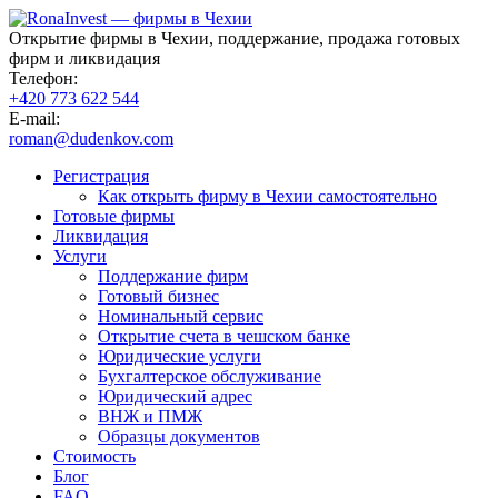
Открытие фирмы в Чехии, поддержание, продажа готовых
фирм и ликвидация
Телефон:
+420 773 622 544
E-mail:
roman@dudenkov.com
Регистрация
Как открыть фирму в Чехии самостоятельно
Готовые фирмы
Ликвидация
Услуги
Поддержание фирм
Готовый бизнес
Номинальный сервис
Открытие счета в чешском банке
Юридические услуги
Бухгалтерское обслуживание
Юридический адрес
ВНЖ и ПМЖ
Образцы документов
Стоимость
Блог
FAQ