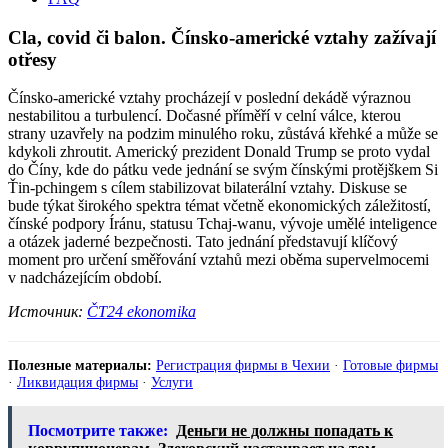
Cla, covid či balon. Čínsko-americké vztahy zažívají
otřesy
Čínsko-americké vztahy procházejí v poslední dekádě výraznou
nestabilitou a turbulencí. Dočasné příměří v celní válce, kterou
strany uzavřely na podzim minulého roku, zůstává křehké a může se
kdykoli zhroutit. Americký prezident Donald Trump se proto vydal
do Číny, kde do pátku vede jednání se svým čínskými protějškem Si
Ťin-pchingem s cílem stabilizovat bilaterální vztahy. Diskuse se
bude týkat širokého spektra témat včetně ekonomických záležitostí,
čínské podpory Íránu, statusu Tchaj-wanu, vývoje umělé inteligence
a otázek jaderné bezpečnosti. Tato jednání představují klíčový
moment pro určení směřování vztahů mezi oběma supervelmocemi
v nadcházejícím období.
Источник:
ČT24 ekonomika
Полезные материалы:
Регистрация фирмы в Чехии
·
Готовые фирмы
·
Ликвидация фирмы
·
Услуги
Посмотрите также:
Деньги не должны попадать к