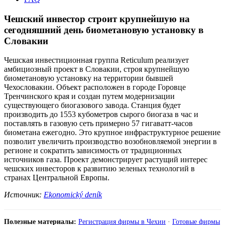
Чешский инвестор строит крупнейшую на
сегодняшний день биометановую установку в
Словакии
Чешская инвестиционная группа Reticulum реализует
амбициозный проект в Словакии, строя крупнейшую
биометановую установку на территории бывшей
Чехословакии. Объект расположен в городе Горовце
Тренчинского края и создан путем модернизации
существующего биогазового завода. Станция будет
производить до 1553 кубометров сырого биогаза в час и
поставлять в газовую сеть примерно 57 гигаватт-часов
биометана ежегодно. Это крупное инфраструктурное решение
позволит увеличить производство возобновляемой энергии в
регионе и сократить зависимость от традиционных
источников газа. Проект демонстрирует растущий интерес
чешских инвесторов к развитию зеленых технологий в
странах Центральной Европы.
Источник:
Ekonomický deník
Полезные материалы:
Регистрация фирмы в Чехии
·
Готовые фирмы