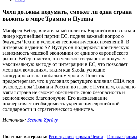
Чехи должны подумать, сможет ли одна страна
выжить в мире Трампа и Путина
Манфред Вебер, влиятельный политик Европейского союза и
лидер крупнейшей партии ЕС, поднял важный вопрос о
будущем Чехии в условиях геополитических изменений. В
интервью изданию SZ Byznys он подчеркнул критическую
зависимость чешской экономики от единого европейского
рынка. Вебер отметил, что чешское государство получает
максимальную выгоду от интеграции в ЕС, что позволяет
местным компаниям, таким как Skoda, успешно
конкурировать на глобальном уровне. Политик
предостерегает, что в условиях растущего влияния США под
руководством Трампа и России во главе с Путиным, отдельно
взятая страна не сможет обеспечить свою безопасность и
экономическое благополучие. Его высказывание
подчеркивает необходимость укрепления европейской
солидарности и стратегического единства.
Источник:
Seznam Zprávy
Полезные материалы:
Регистрация фирмы в Чехии
·
Готовые фирмы