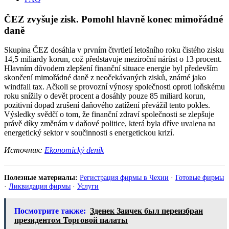
ČEZ zvyšuje zisk. Pomohl hlavně konec mimořádné
daně
Skupina ČEZ dosáhla v prvním čtvrtletí letošního roku čistého zisku
14,5 miliardy korun, což představuje meziroční nárůst o 13 procent.
Hlavním důvodem zlepšení finanční situace energie byl především
skončení mimořádné daně z neočekávaných zisků, známé jako
windfall tax. Ačkoli se provozní výnosy společnosti oproti loňskému
roku snížily o devět procent a dosáhly pouze 85 miliard korun,
pozitivní dopad zrušení daňového zatížení převážil tento pokles.
Výsledky svědčí o tom, že finanční zdraví společnosti se zlepšuje
právě díky změnám v daňové politice, která byla dříve uvalena na
energetický sektor v součinnosti s energetickou krizí.
Источник:
Ekonomický deník
Полезные материалы:
Регистрация фирмы в Чехии
·
Готовые фирмы
·
Ликвидация фирмы
·
Услуги
Посмотрите также:
Зденек Заичек был переизбран
президентом Торговой палаты