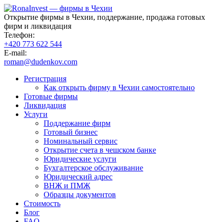
Открытие фирмы в Чехии, поддержание, продажа готовых
фирм и ликвидация
Телефон:
+420 773 622 544
E-mail:
roman@dudenkov.com
Регистрация
Как открыть фирму в Чехии самостоятельно
Готовые фирмы
Ликвидация
Услуги
Поддержание фирм
Готовый бизнес
Номинальный сервис
Открытие счета в чешском банке
Юридические услуги
Бухгалтерское обслуживание
Юридический адрес
ВНЖ и ПМЖ
Образцы документов
Стоимость
Блог
FAQ